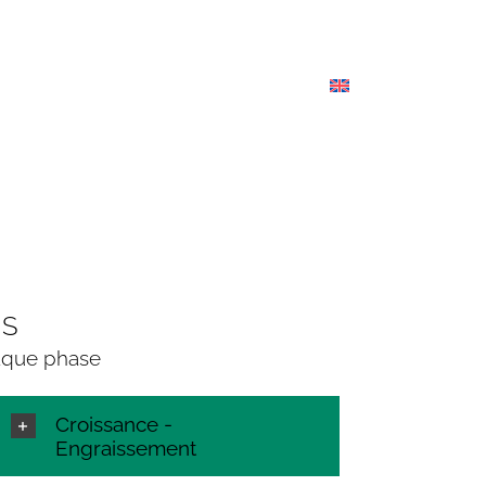
Linked
ME
ACTUALITÉS
CARRIÈRES
CONTACTS
NS
haque phase
Croissance -
Engraissement